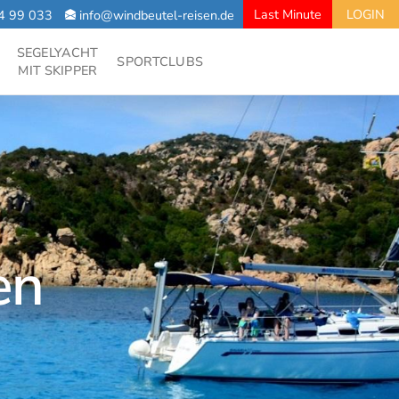
Last Minute
LOGIN
4 99 033
info@windbeutel-reisen.de
SEGELYACHT
SPORTCLUBS
MIT SKIPPER
en