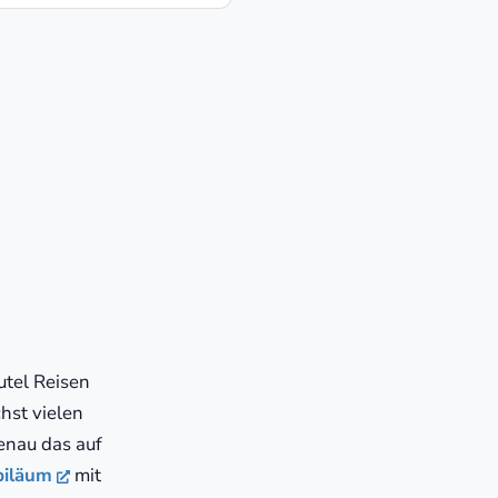
tel Reisen
hst vielen
enau das auf
biläum
mit