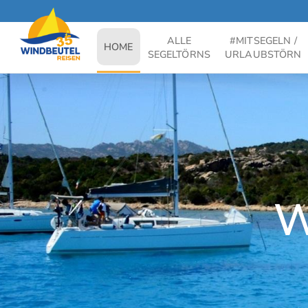
-- 1. Reisearten wählen --
ALLE
#MITSEGELN /
(current)
HOME
SEGELTÖRNS
URLAUBSTÖRN
W