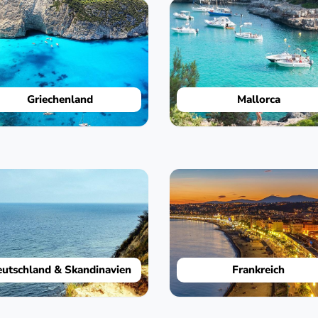
Griechenland
Mallorca
utschland & Skandinavien
Frankreich