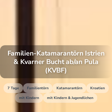
Familien-Katamarantörn Istrien
& Kvarner Bucht ab/an Pula
(KVBF)
7 Tage
Familientörn
Katamarantörn
Kroatien
mit Kindern
mit Kindern & Jugendlichen