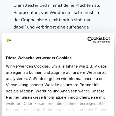
Dienstleister und nimmst deine Pflichten als
Repräsentant von Windbeutel sehr ernst. In
der Gruppe bist du „mittendrin statt nur
dabei“ und verbringst eine aufregende
Zeit mit unseren Gästen.
Du bist ein Organisationstalent und stellst
dich gerne neuen Herausforderungen. Du
übernimmst als Skipper in der Regel alleine
Diese Webseite verwendet Cookies
vor Ort die Verantwortung für die gelungene
Wir verwenden Cookies, um alle Inhalte wie z.B. Videos
anzeigen zu können und Zugriffe auf unsere Website zu
Reise unserer Kunden. Es bedeutet in jedem
analysieren. Außerdem geben wir Informationen zu der
Fall, dass du neben deinem Aufgabenbereich
Verwendung unserer Website an unsere Partner für
als verantwortlicher Schiffsführer auch und
soziale Medien, Werbung und Analysen weiter. Unsere
vor allem als Reiseleiter und Segelcoach
Partner führen diese Informationen möglicherweise mit
deine Reisegruppe glücklich machst. Die
weiteren Daten zusammen, die du ihnen bereitgestellt
Gruppe kann immer auf dich zählen, denn du
hast oder die sie im Rahmen deiner Nutzung der Dienste
gesammelt haben.