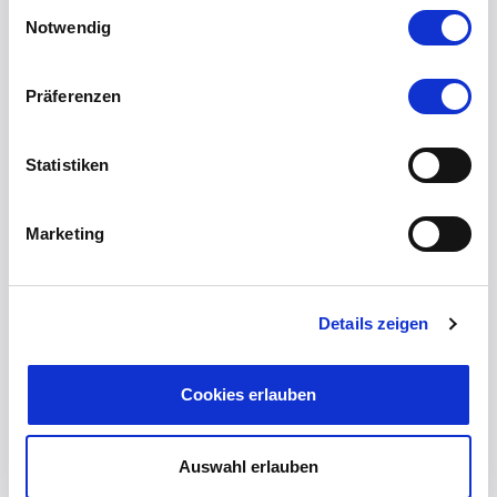
Einwilligungsauswahl
Notwendig
Präferenzen
Komplette Segelyacht mit Skipper Sizilien / Liparische
Inseln (SIZX)
Statistiken
Marketing
Details zeigen
Komplette Segelyacht mit Skipper Dalmatien / Süden
(DALX)
Cookies erlauben
Auswahl erlauben