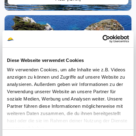
Komplette Segelyacht mit Skipper Sardinien / Costa
Smeralda (SARX)
Diese Webseite verwendet Cookies
Wir verwenden Cookies, um alle Inhalte wie z.B. Videos
anzeigen zu können und Zugriffe auf unsere Website zu
analysieren. Außerdem geben wir Informationen zu der
Verwendung unserer Website an unsere Partner für
soziale Medien, Werbung und Analysen weiter. Unsere
Partner führen diese Informationen möglicherweise mit
Komplette Segelyacht mit Skipper Amalfiküste / Capri
weiteren Daten zusammen, die du ihnen bereitgestellt
(NAPX)
hast oder die sie im Rahmen deiner Nutzung der Dienste
gesammelt haben.