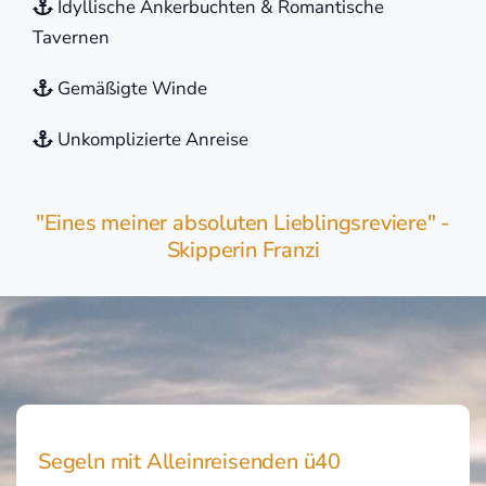
Idyllische Ankerbuchten & Romantische
Tavernen
Gemäßigte Winde
Unkomplizierte Anreise
"Eines meiner absoluten Lieblingsreviere" -
Skipperin Franzi
Segeln mit Alleinreisenden ü40