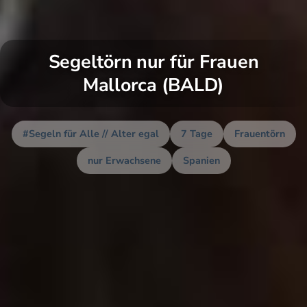
Segeltörn nur für Frauen
Mallorca (BALD)
#Segeln für Alle // Alter egal
7 Tage
Frauentörn
nur Erwachsene
Spanien