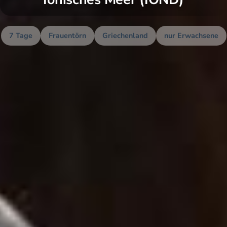
7 Tage
Frauentörn
Griechenland
nur Erwachsene