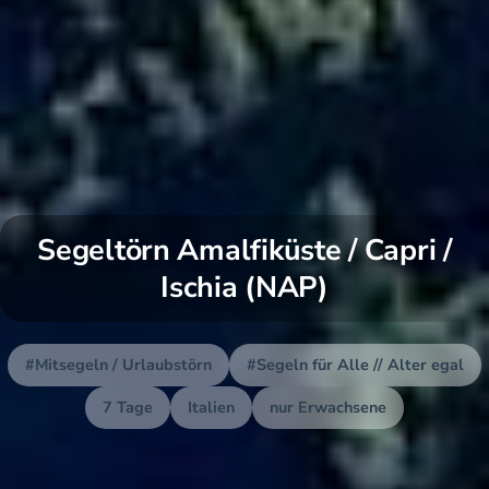
Segeltörn Amalfiküste / Capri /
Ischia (NAP)
#Mitsegeln / Urlaubstörn
#Segeln für Alle // Alter egal
7 Tage
Italien
nur Erwachsene