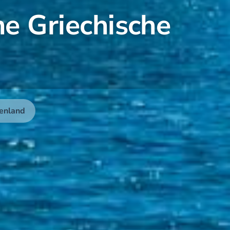
he Griechische
enland