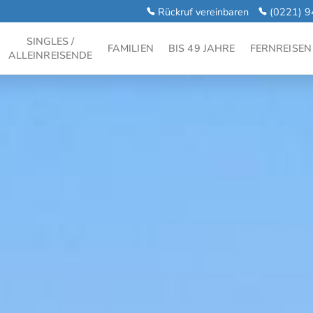
Rückruf vereinbaren
(0221) 9
SINGLES /
FAMILIEN
BIS 49 JAHRE
FERNREISEN
ALLEINREISENDE