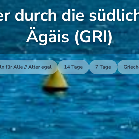
r durch die südlic
Ägäis (GRI)
n für Alle // Alter egal
14 Tage
7 Tage
Griech