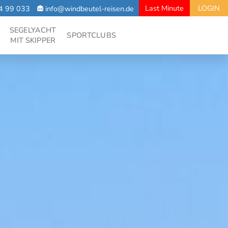
Last Minute
LOGIN
4 99 033
info@windbeutel-reisen.de
SEGELYACHT
SPORTCLUBS
MIT SKIPPER