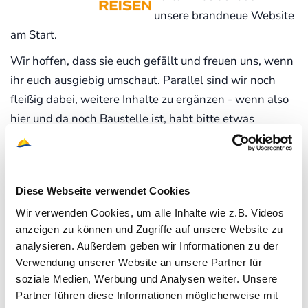
unsere brandneue Website
am Start.
Wir hoffen, dass sie euch gefällt und freuen uns, wenn
ihr euch ausgiebig umschaut. Parallel sind wir noch
fleißig dabei, weitere Inhalte zu ergänzen - wenn also
hier und da noch Baustelle ist, habt bitte etwas
Nachsehen mit uns. Wir hauen kräftig in die Tasten. :)
Mit unserer neuen Website kommt ihr hoffentlich noch
schneller zu eurem Traumurlaub mit Windbeutel Reisen
Diese Webseite verwendet Cookies
als zuvor.
Wir verwenden Cookies, um alle Inhalte wie z.B. Videos
Wir freuen uns auf den Sommer - gemeinsam mit euch
anzeigen zu können und Zugriffe auf unsere Website zu
auf unseren Segelyachten auf dem Meer.
analysieren. Außerdem geben wir Informationen zu der
Verwendung unserer Website an unsere Partner für
Euer Windbeutel-Team
soziale Medien, Werbung und Analysen weiter. Unsere
P.S.: Falls ihr eine Hilfestellung zur Verwendung der
Partner führen diese Informationen möglicherweise mit