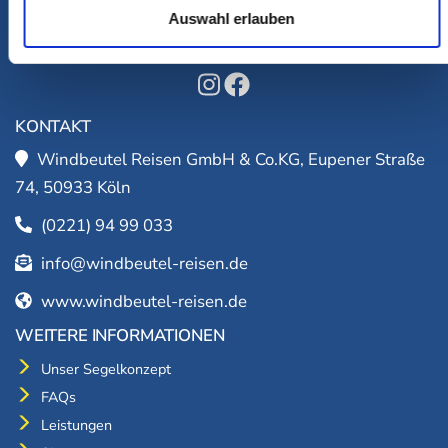
Windbeutel Reisen veranstaltet Segeltörns zum
Auswahl erlauben
MITSEGELN - MITANFASSEN - MITERLEBEN seit 1991!
KONTAKT
Windbeutel Reisen GmbH & Co.KG, Eupener Straße
74, 50933 Köln
(0221) 94 99 033
info@windbeutel-reisen.de
www.windbeutel-reisen.de
WEITERE INFORMATIONEN
Unser Segelkonzept
FAQs
Leistungen