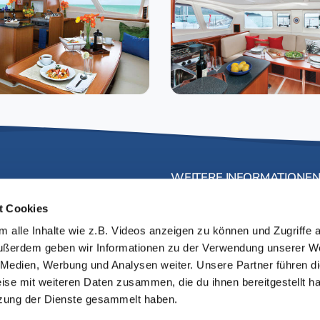
WEITERE INFORMATIONE
el Reisen GmbH & Co.KG,
Unser Segelkonzept
t Cookies
aße 74, 50933 Köln
FAQs
 alle Inhalte wie z.B. Videos anzeigen zu können und Zugriffe 
Leistungen
4 99 033
Außerdem geben wir Informationen zu der Verwendung unserer W
Skipperteam
e Medien, Werbung und Analysen weiter. Unsere Partner führen d
dbeutel-reisen.de
Segelyachten
ise mit weiteren Daten zusammen, die du ihnen bereitgestellt ha
zung der Dienste gesammelt haben.
beutel-reisen.de
Login // Meine Segeltörns