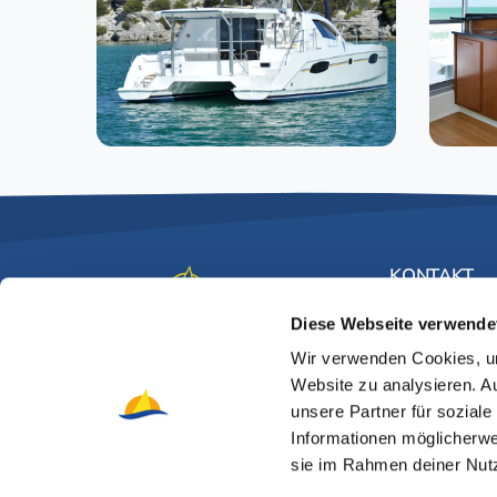
KONTAKT
Windbeut
Windbeutel Reisen veranstaltet
Diese Webseite verwende
Eupener Str
Segeltörns zum MITSEGELN -
Wir verwenden Cookies, um
(0221) 9
MITANFASSEN - MITERLEBEN seit
Website zu analysieren. 
unsere Partner für sozial
1991!
info@win
Informationen möglicherwe
sie im Rahmen deiner Nut
www.wind