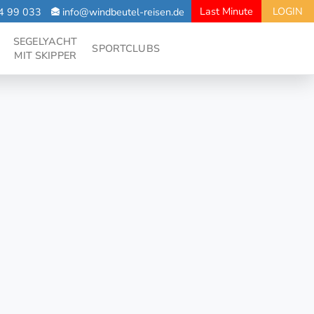
Last Minute
LOGIN
4 99 033
info@windbeutel-reisen.de
SEGELYACHT
SPORTCLUBS
MIT SKIPPER