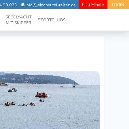
Last Minute
LOGIN
4 99 033
info@windbeutel-reisen.de
SEGELYACHT
SPORTCLUBS
MIT SKIPPER