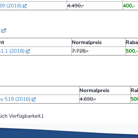
39 (2016)
4.490,-
400,-
!
ht
Normalpreis
Raba
1.1 (2018)
7.728,-
500,-
Normalpreis
Ra
y 519 (2016)
4.690,-
500
ich Verfügbarkeit.)