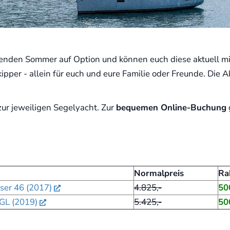
enden Sommer auf Option und können euch diese aktuell mi
pper - allein für euch und eure Familie oder Freunde. Die A
 zur jeweiligen Segelyacht. Zur
bequemen Online-Buchung
Normalpreis
Ra
iser 46 (2017)
4.825,-
50
GL (2019)
5.425,-
50