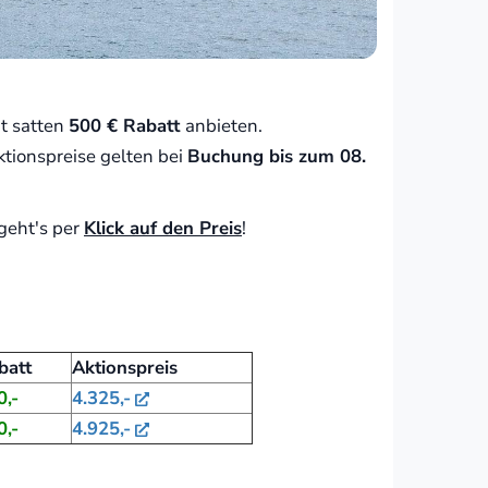
t satten
500 € Rabatt
anbieten.
ktionspreise gelten bei
Buchung bis zum 08.
geht's per
Klick auf den Preis
!
batt
Aktionspreis
0,-
4.325,-
0,-
4.925,-