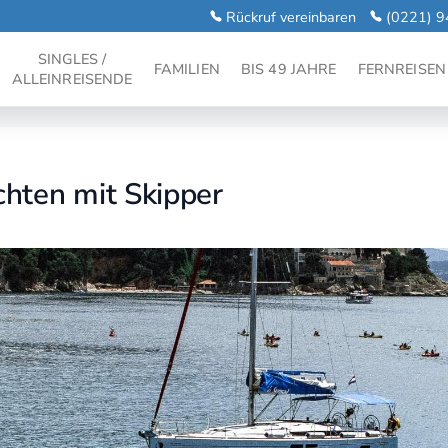
Rückruf vereinbaren
(0221) 9
SINGLES /
FAMILIEN
BIS 49 JAHRE
FERNREISEN
ALLEINREISENDE
chten mit Skipper