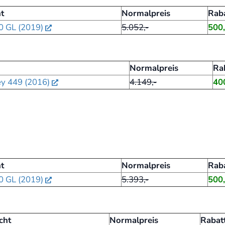
t
Normalpreis
Rab
0 GL (2019)
5.052,-
500,
Normalpreis
Ra
y 449 (2016)
4.149,-
400
t
Normalpreis
Rab
0 GL (2019)
5.393,-
500,
cht
Normalpreis
Rabat