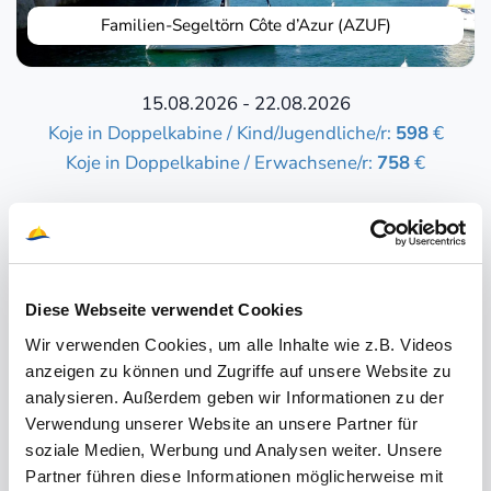
Familien-Segeltörn Côte d’Azur (AZUF)
15.08.2026 - 22.08.2026
Koje in Doppelkabine / Kind/Jugendliche/r:
598
€
Koje in Doppelkabine / Erwachsene/r:
758
€
Diese Webseite verwendet Cookies
Wir verwenden Cookies, um alle Inhalte wie z.B. Videos
Segeltörn Saronischer Golf & Peloponnes ab/an Athen
(PEL)
anzeigen zu können und Zugriffe auf unsere Website zu
analysieren. Außerdem geben wir Informationen zu der
Verwendung unserer Website an unsere Partner für
15.08.2026 - 22.08.2026
soziale Medien, Werbung und Analysen weiter. Unsere
Koje in Doppelkabine / Person:
698
€
Partner führen diese Informationen möglicherweise mit