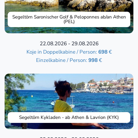
Segeltörn Saronischer Golf & Peloponnes ab/an Athen
(PEL)
22.08.2026 - 29.08.2026
Koje in Doppelkabine / Person:
698
€
Einzelkabine / Person:
998
€
Segeltörn Kykladen - ab Athen & Lavrion (KYK)