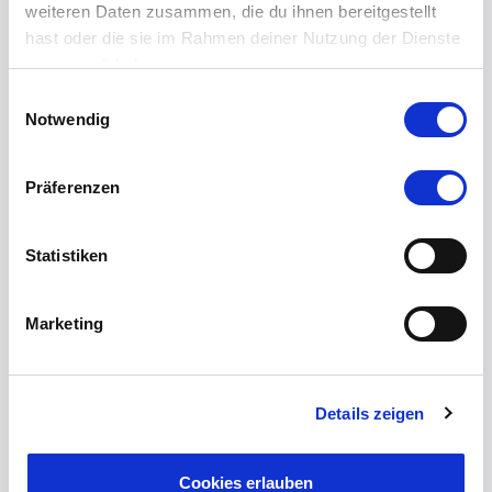
weiteren Daten zusammen, die du ihnen bereitgestellt
hast oder die sie im Rahmen deiner Nutzung der Dienste
gesammelt haben.
Einwilligungsauswahl
Notwendig
Segeln für Singles & Alleinreisende 30-49 Mallorca
(BALU)
Präferenzen
Statistiken
15.08.2026 - 22.08.2026
Koje in Doppelkabine / Person:
798
€
Einzelkabine / Person:
1198
€
Marketing
Details zeigen
Cookies erlauben