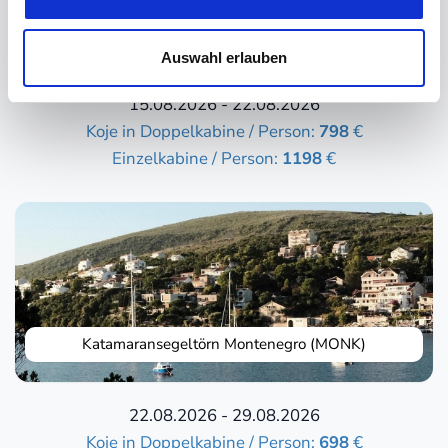
Katamaransegeltörn Lefkas / Südionisches Meer
(LEFK)
Auswahl erlauben
15.08.2026 - 22.08.2026
Koje in Doppelkabine / Person:
798
€
Einzelkabine / Person:
1198
€
Katamaransegeltörn Montenegro (MONK)
22.08.2026 - 29.08.2026
Koje in Doppelkabine / Person:
698
€