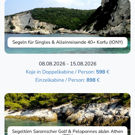
Segeln für Singles & Alleinreisende 40+ Korfu (IONY)
08.08.2026 - 15.08.2026
Koje in Doppelkabine / Person:
598
€
Einzelkabine / Person:
898
€
Segeltörn Saronischer Golf & Peloponnes ab/an Athen