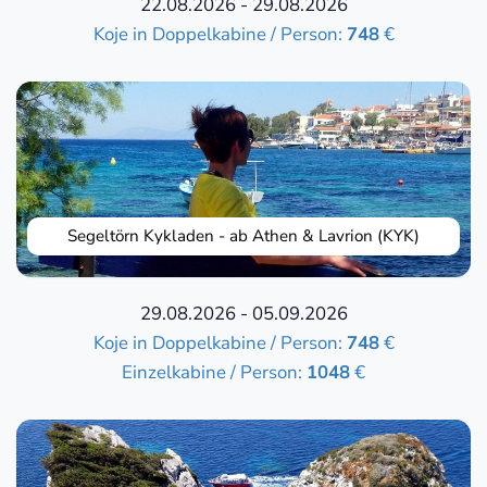
22.08.2026 - 29.08.2026
Koje in Doppelkabine / Person:
748
€
Segeltörn Kykladen - ab Athen & Lavrion (KYK)
29.08.2026 - 05.09.2026
Koje in Doppelkabine / Person:
748
€
Einzelkabine / Person:
1048
€