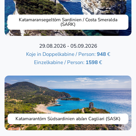
Katamaransegeltörn Sardinien / Costa Smeralda
(SARK)
29.08.2026 - 05.09.2026
Koje in Doppelkabine / Person:
948
€
Einzelkabine / Person:
1598
€
Katamarantörn Südsardinien ab/an Cagliari (SASK)