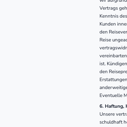
wir aufgrun
Vertrags geh
Kenntnis des
Kunden inner
den Reisever
Reise ungeac
vertragswidr
vereinbarten
ist. Kündige
den Reisepre
Erstattungen
anderweitig
Eventuelle M
6. Haftung,
Unsere vertr
schuldhaft h