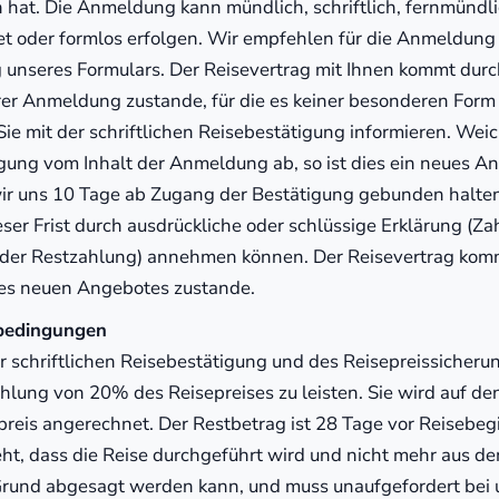
at. Die Anmeldung kann mündlich, schriftlich, fernmündli
et oder formlos erfolgen. Wir empfehlen für die Anmeldung
unseres Formulars. Der Reisevertrag mit Ihnen kommt durc
r Anmeldung zustande, für die es keiner besonderen Form
 Sie mit der schriftlichen Reisebestätigung informieren. Wei
gung vom Inhalt der Anmeldung ab, so ist dies ein neues A
wir uns 10 Tage ab Zugang der Bestätigung gebunden halte
eser Frist durch ausdrückliche oder schlüssige Erklärung (Za
der Restzahlung) annehmen können. Der Reisevertrag kom
es neuen Angebotes zustande.
bedingungen
er schriftlichen Reisebestätigung und des Reisepreissicher
ahlung von 20% des Reisepreises zu leisten. Sie wird auf de
reis angerechnet. Der Restbetrag ist 28 Tage vor Reisebegin
ht, dass die Reise durchgeführt wird und nicht mehr aus dem
rund abgesagt werden kann, und muss unaufgefordert bei 