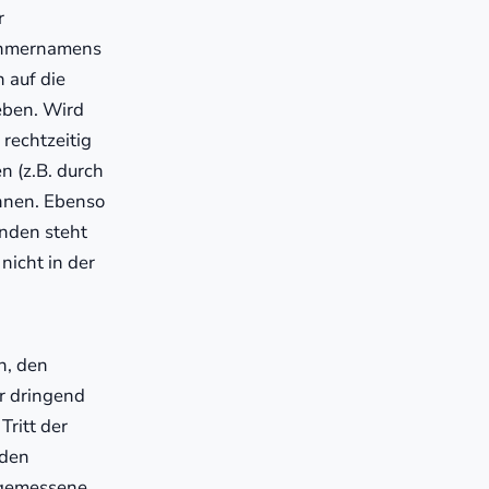
r
nehmernamens
 auf die
geben. Wird
 rechtzeitig
n (z.B. durch
hnen. Ebenso
nden steht
nicht in der
n, den
ir dringend
Tritt der
 den
ngemessene