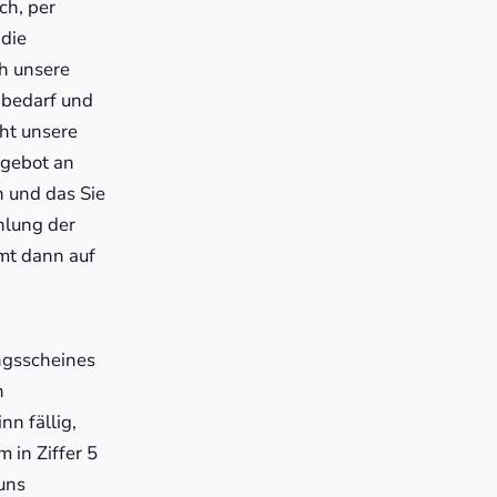
ch, per
 die
h unsere
 bedarf und
cht unsere
ngebot an
n und das Sie
hlung der
mt dann auf
ungsscheines
n
n fällig,
 in Ziffer 5
uns