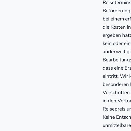
Reisetermins,
Beförderungs
bei einem er
die Kosten i
ergeben hätt
kein oder ei
anderweitige
Bearbeitungs
dass eine Er
eintritt. Wi
besonderen R
Vorschriften
in den Vertr
Reisepreis u
Keine Entsch
unmittelbare