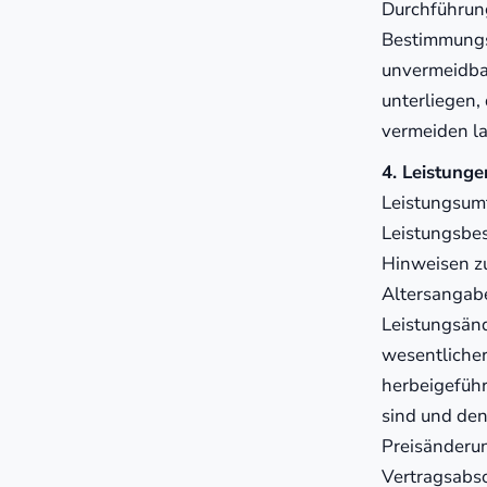
Durchführung
Bestimmungso
unvermeidbar
unterliegen, 
vermeiden l
4. Leistung
Leistungsumf
Leistungsbe
Hinweisen zu
Altersangabe
Leistungsän
wesentlicher
herbeigeführ
sind und den
Preisänderun
Vertragsabsc