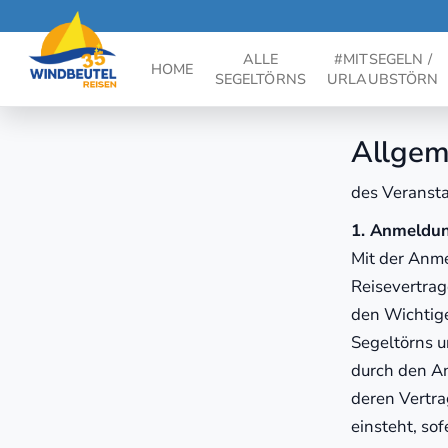
ALLE
#MITSEGELN /
HOME
SEGELTÖRNS
URLAUBSTÖRN
Allgem
des Veranst
1. Anmeldun
Mit der Anme
Reisevertrag
den Wichtig
Segeltörns u
durch den An
deren Vertra
einsteht, so