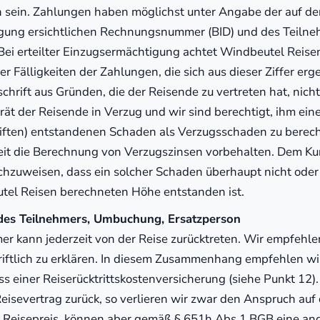
sein. Zahlungen haben möglichst unter Angabe der auf de
igung ersichtlichen Rechnungsnummer (BID) und des Teil
 Bei erteilter Einzugsermächtigung achtet Windbeutel Reisen
er Fälligkeiten der Zahlungen, die sich aus dieser Ziffer er
chrift aus Gründen, die der Reisende zu vertreten hat, nicht
rät der Reisende in Verzug und wir sind berechtigt, ihm eine
riften) entstandenen Schaden als Verzugsschaden zu berec
eit die Berechnung von Verzugszinsen vorbehalten. Dem Ku
nachzuweisen, dass ein solcher Schaden überhaupt nicht oder 
tel Reisen berechneten Höhe entstanden ist.
t des Teilnehmers, Umbuchung, Ersatzperson
er kann jederzeit von der Reise zurücktreten. Wir empfehle
hriftlich zu erklären. In diesem Zusammenhang empfehlen w
s einer Reiserücktrittskostenversicherung (siehe Punkt 12). 
isevertrag zurück, so verlieren wir zwar den Anspruch auf
n Reisepreis, können aber gemäß § 651h Abs.1 BGB eine a