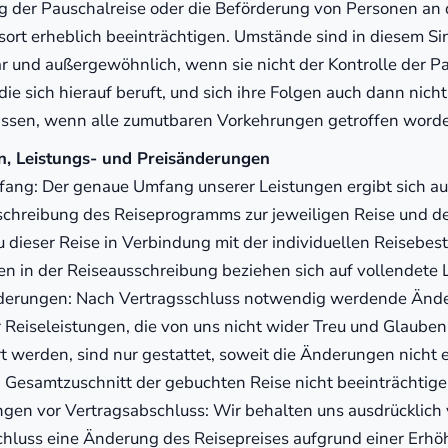
 der Pauschalreise oder die Beförderung von Personen an
rt erheblich beeinträchtigen. Umstände sind in diesem Si
 und außergewöhnlich, wenn sie nicht der Kontrolle der Pa
die sich hierauf beruft, und sich ihre Folgen auch dann nich
assen, wenn alle zumutbaren Vorkehrungen getroffen word
en, Leistungs- und Preisänderungen
ang: Der genaue Umfang unserer Leistungen ergibt sich au
schreibung des Reiseprogramms zur jeweiligen Reise und d
 dieser Reise in Verbindung mit der individuellen Reisebes
n in der Reiseausschreibung beziehen sich auf vollendete 
derungen: Nach Vertragsschluss notwendig werdende Änd
 Reiseleistungen, die von uns nicht wider Treu und Glauben
t werden, sind nur gestattet, soweit die Änderungen nicht 
 Gesamtzuschnitt der gebuchten Reise nicht beeinträchtige
gen vor Vertragsabschluss: Wir behalten uns ausdrücklich v
hluss eine Änderung des Reisepreises aufgrund einer Erhö