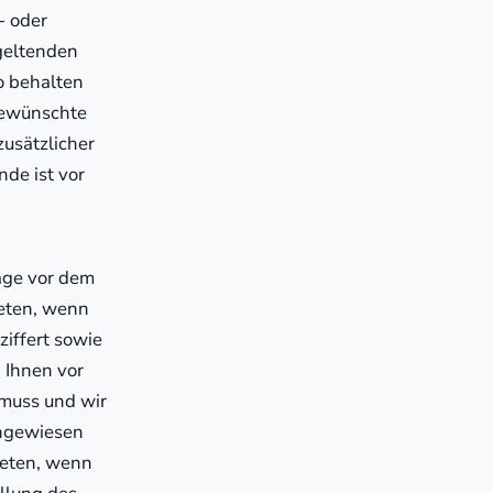
- oder
geltenden
o behalten
 gewünschte
zusätzlicher
nde ist vor
age vor dem
eten, wenn
iffert sowie
 Ihnen vor
 muss und wir
ingewiesen
reten, wenn