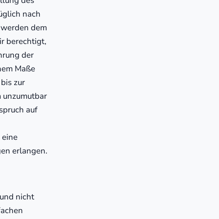
llung des
züglich nach
en werden dem
r berechtigt,
hrung der
chem Maße
bis zur
m unzumutbar
spruch auf
 eine
en erlangen.
und nicht
ifachen