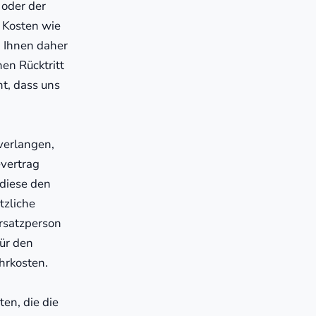
 oder der
 Kosten wie
n Ihnen daher
nen Rücktritt
t, dass uns
verlangen,
evertrag
 diese den
tzliche
Ersatzperson
für den
hrkosten.
en, die die