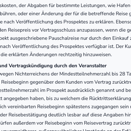
kosten, der Abgaben für bestimmte Leistungen, wie Hafen
ühren, oder einer Änderung der für die betreffende Reise 
 nach Veröffentlichung des Prospektes zu erklären. Ebens
 den Reisepreis vor Vertragsschluss anzupassen, wenn die
pekt ausgeschriebene Pauschalreise nur durch den Einkauf 
nach Veröffentlichung des Prospektes verfügbar ist. Der Ku
die erklärten Änderungen rechtzeitig hinzuweisen.
t und Vertragskündigung durch den Veranstalter
wegen Nichterreichens der Mindestteilnehmerzahl bis 28 T
n Reisebeginn gegenüber dem Kunden vom Vertrag zurücktr
estteilnehmerzahl im Prospekt ausdrücklich genannt und bez
t angegeben haben, bis zu welchem die Rücktrittserklärung
ich vereinbarten Reisebeginn spätestens zugegangen sein
n der Reisebestätigung deutlich lesbar auf diese Angaben h
ürfen außerdem vor Reisebeginn vom Reisevertrag zurückt