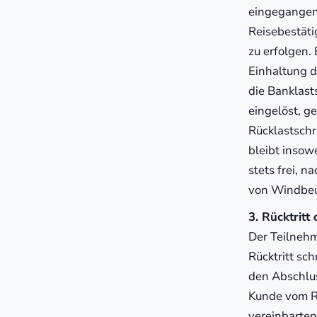
eingegangen 
Reisebestät
zu erfolgen.
Einhaltung d
die Banklasts
eingelöst, ge
Rücklastsch
bleibt insow
stets frei, 
von Windbeu
3. Rücktrit
Der Teilnehm
Rücktritt sc
den Abschlus
Kunde vom Re
vereinbarte