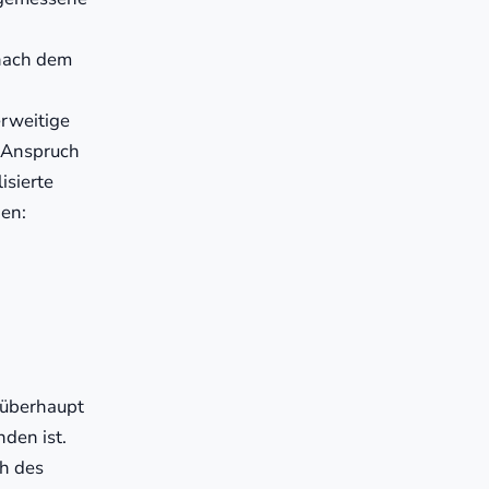
nach dem
rweitige
 Anspruch
isierte
gen:
 überhaupt
nden ist.
h des