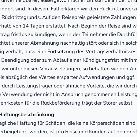
d unvermeidbarer, außergewöhnlicher Umstände an der Erfü
indert sind. In diesem Fall erklären wir den Rücktritt unver
 Rücktrittsgrunds. Auf den Reisepreis geleistete Zahlung
halb von 14 Tagen erstattet. Nach Beginn der Reise sind wi
trag fristlos zu kündigen, wenn der Teilnehmer die Durchfü
htet unserer Abmahnung nachhaltig stört oder sich in sol
ig verhält, dass eine Fortsetzung des Vertragsverhältnisses 
 Beendigung oder zum Ablauf einer Kündigungsfrist mit ih
n wir unter diesen Voraussetzungen, so behalten wir den An
is abzüglich des Wertes ersparter Aufwendungen und ggf.
 durch Leistungsträger oder ähnliche Vorteile, die wir durch
e Verwendung der nicht in Anspruch genommenen Leistung
ehrkosten für die Rückbeförderung trägt der Störer selbst.
 Haftungsbeschränkung
agliche Haftung für Schäden, die keine Körperschäden sind 
erbeigeführt werden, ist pro Reise und Kunden auf den dre