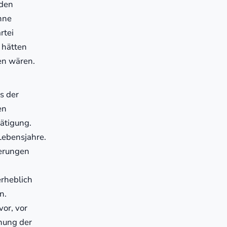
 den
nne
rtei
t hätten
en wären.
s der
en
tätigung.
Lebensjahre.
erungen
erheblich
n.
or, vor
hung der