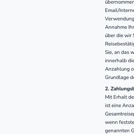
übernommen h
Email/Intern
Verwendung 
Annahme Ihre
über die wir
Reisebestäti
Sie, an das 
innerhalb di
Anzahlung o
Grundlage d
2. Zahlungs
Mit Erhalt d
ist eine Anz
Gesamtreisep
wenn festste
genannten G