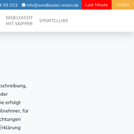
Last Minute
LOGIN
4 99 033
info@windbeutel-reisen.de
SEGELYACHT
SPORTCLUBS
MIT SKIPPER
sschreibung,
oder
e erfolgt
ilnehmer, für
ichtungen
 Erklärung