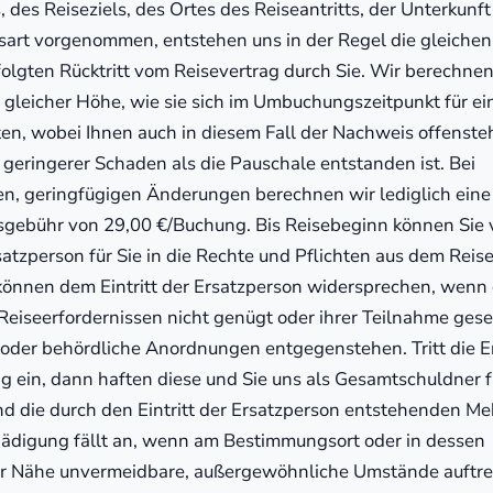
 des Reiseziels, des Ortes des Reiseantritts, der Unterkunft
art vorgenommen, entstehen uns in der Regel die gleichen
folgten Rücktritt vom Reisevertrag durch Sie. Wir berechne
n gleicher Höhe, wie sie sich im Umbuchungszeitpunkt für ei
en, wobei Ihnen auch in diesem Fall der Nachweis offensteh
n geringerer Schaden als die Pauschale entstanden ist. Bei
n, geringfügigen Änderungen berechnen wir lediglich eine
gebühr von 29,00 €/Buchung. Bis Reisebeginn können Sie 
satzperson für Sie in die Rechte und Pflichten aus dem Reis
r können dem Eintritt der Ersatzperson widersprechen, wenn
eiseerfordernissen nicht genügt oder ihrer Teilnahme gese
 oder behördliche Anordnungen entgegenstehen. Tritt die 
ag ein, dann haften diese und Sie uns als Gesamtschuldner 
nd die durch den Eintritt der Ersatzperson entstehenden Me
ädigung fällt an, wenn am Bestimmungsort oder in dessen
r Nähe unvermeidbare, außergewöhnliche Umstände auftret